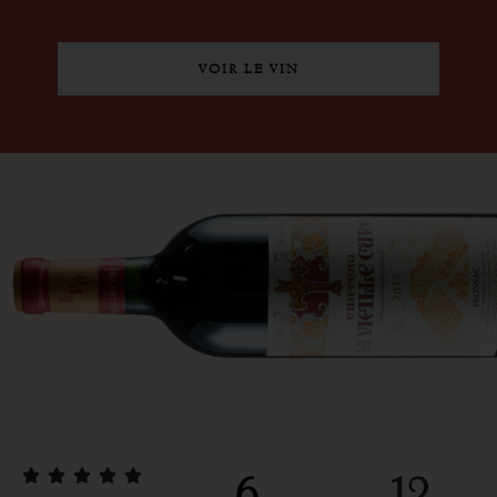
VOIR LE VIN





6
12