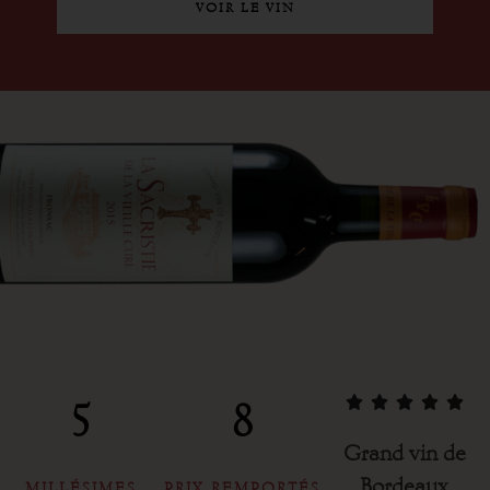
VOIR LE VIN





5
8
Grand vin de
Bordeaux
MILLÉSIMES
PRIX REMPORTÉS